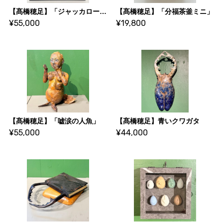
【髙橋穂足】「ジャッカロープ（成体・蛹）」
【髙橋穂足】「分福茶釜ミニ」
¥55,000
¥19,800
【髙橋穂足】「嘘涙の人魚」
【髙橋穂足】青いクワガタ
¥55,000
¥44,000