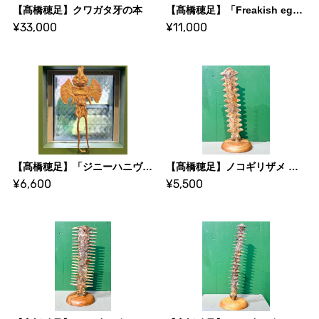
【髙橋穂足】クワガタ牙の本
【髙橋穂足】「Freakish eggs」
¥33,000
¥11,000
【髙橋穂足】「ジニーハニヴァー」
【髙橋穂足】ノコギリザメ 鼻先3
¥6,600
¥5,500