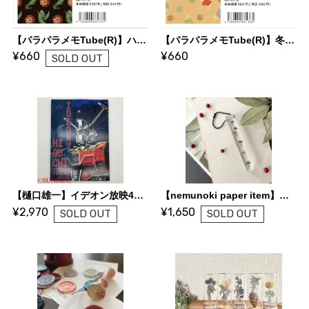
【パラパラメモTube(R)】ハミングバード（nemunoki paper item）
【パラパラメモTube(R)】冬の子ヤギたち（nemunoki paper item）
¥660
¥660
SOLD OUT
【樋口雄一】イデオン放映40周年記念 巡回展「メカニックデザイナー樋口雄一と８人の造形作家たち」ガイドブック
【nemunoki paper item】マンドラゴラズ ルームキー
¥2,970
¥1,650
SOLD OUT
SOLD OUT