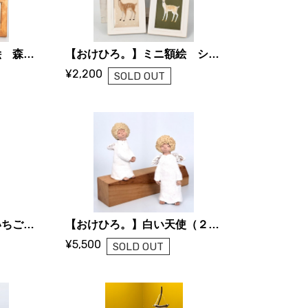
【おけひろ。】布貼り絵 森のなかまたち
【おけひろ。】ミニ額絵 シカ ミシン ハリネズミ
¥2,200
SOLD OUT
【おけひろ。】原画 いちごと小人
【おけひろ。】白い天使（２種）
¥5,500
SOLD OUT