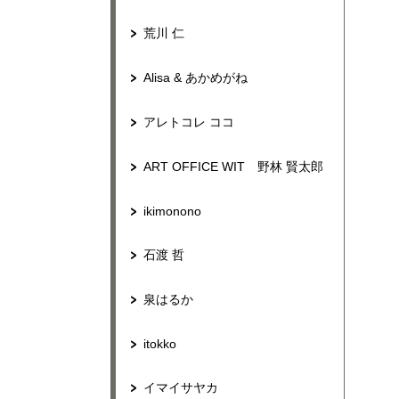
荒川 仁
Alisa & あかめがね
アレトコレ ココ
ART OFFICE WIT 野林 賢太郎
ikimonono
石渡 哲
泉はるか
itokko
イマイサヤカ