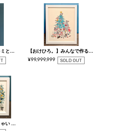
【おけひろ。】キミとキミとキミと…キミもキミもキミも…一緒に作る物語 ずっと続く、物語
【おけひろ。】みんなで作るやさしいの森のクリスマス
¥99,999,999
UT
SOLD OUT
【おけひろ。】いらっしゃい 美味しい時間は やさしい時間