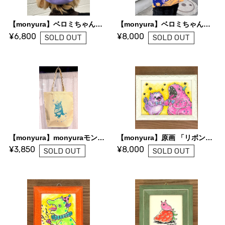
【monyura】ベロミちゃん刺繍ベレー帽(全4種)
【monyura】ベロミちゃんニットバッグ (全2種)
¥6,800
¥8,000
SOLD OUT
SOLD OUT
【monyura】monyuraモンスタートートバッグ
【monyura】原画 「リボン見せ合いっこ」
¥3,850
¥8,000
SOLD OUT
SOLD OUT