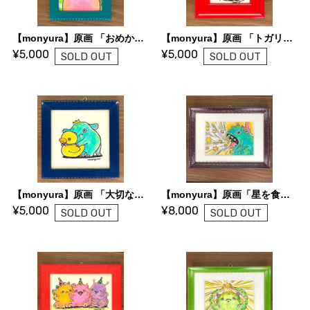
【monyura】原画 「おめかしナメちゃん」
【monyura】原画 「トガリネズミとヘビ」
¥5,000
¥5,000
SOLD OUT
SOLD OUT
【monyura】原画 「大切な子」
【monyura】原画「星を食べるベロミちゃん」
¥5,000
¥8,000
SOLD OUT
SOLD OUT