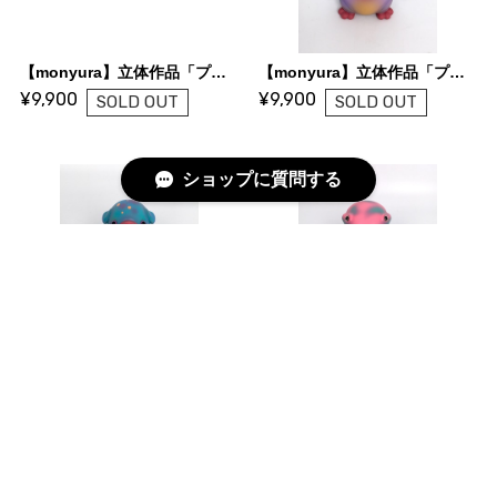
【monyura】立体作品「プンペポちゃん (ピンク)」
【monyura】立体作品「プンペポちゃん (パープル)」
¥9,900
¥9,900
SOLD OUT
SOLD OUT
ショップに質問する
【monyura】立体作品「プンペポちゃん (ブルー)」
【monyura】立体作品「ブンちゃん (ピンク)」
¥9,900
¥13,200
SOLD OUT
SOLD OUT