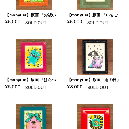
【monyura】原画 「お祝いモンスター」
【monyura】原画 「いちごとナメちゃん」
¥5,000
¥5,000
SOLD OUT
SOLD OUT
【monyura】原画 「はらぺこモンスター」
【monyura】原画「雨の日」
¥5,000
¥8,000
SOLD OUT
SOLD OUT