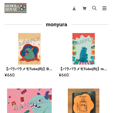
monyura
【パラパラメモTube(R)】BEROMIちゃん編（monyura）
【パラパラメモTube(R)】monyura monsters編（monyura）
¥660
¥660