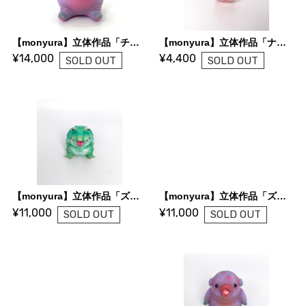
【monyura】立体作品「チャアちゃん」
【monyura】立体作品「ナメちゃん」
¥14,000
¥4,400
SOLD OUT
SOLD OUT
【monyura】立体作品「ズンちゃん (グリーン)」
【monyura】立体作品「ズンちゃん (ブルー)」
¥11,000
¥11,000
SOLD OUT
SOLD OUT