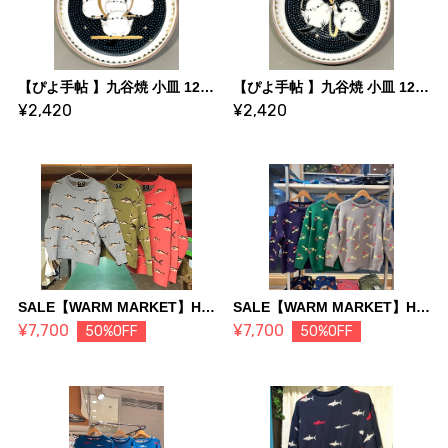
【ぴよ手帖 】九谷焼 小皿 12星座シリーズ ： 天秤・蠍・射手・山羊・水瓶・魚
【ぴよ手帖 】九谷焼 小皿 12星座シリーズ ： 牡羊・牡牛・双子・蟹・獅子・乙女
¥2,420
¥2,420
SALE【WARM MARKET】HOWHOUSE オリジナルセーター マグロ(セレスト/グリーン/ピンク)
SALE【WARM MARKET】HOWHOUSE オリジナルセーター「けん玉」
¥7,700
¥7,700
50%OFF
50%OFF