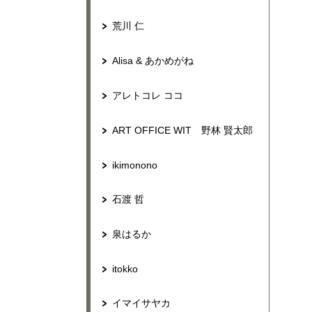
荒川 仁
Alisa & あかめがね
アレトコレ ココ
ART OFFICE WIT 野林 賢太郎
ikimonono
石渡 哲
泉はるか
itokko
イマイサヤカ