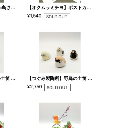
【オクムラミチヨ】2025鳥さんカレンダー
【オクムラミチヨ】ポストカード7枚セット
¥1,540
SOLD OUT
【つぐみ製陶所】野鳥の土笛 e〜h
【つぐみ製陶所】野鳥の土笛 a〜d
¥2,750
SOLD OUT