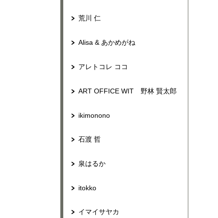
荒川 仁
Alisa & あかめがね
アレトコレ ココ
ART OFFICE WIT 野林 賢太郎
ikimonono
石渡 哲
泉はるか
itokko
イマイサヤカ