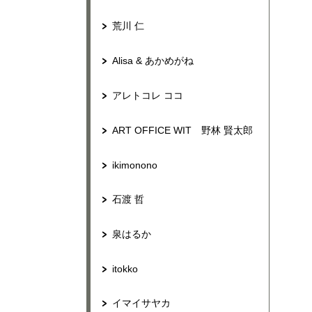
荒川 仁
Alisa & あかめがね
アレトコレ ココ
ART OFFICE WIT 野林 賢太郎
ikimonono
石渡 哲
泉はるか
itokko
イマイサヤカ