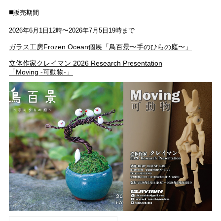
◼️販売期間
2026年6月1日12時〜2026年7月5日19時まで
ガラス工房Frozen Ocean個展
「鳥百景〜手のひらの庭〜」
立体作家クレイマン 2026 Research Presentation
「Moving -可動物-」