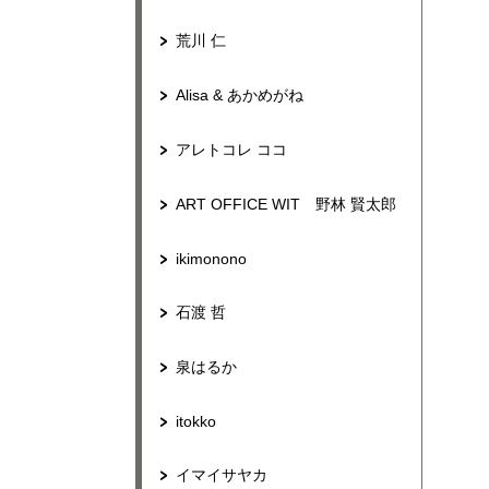
荒川 仁
Alisa & あかめがね
アレトコレ ココ
ART OFFICE WIT 野林 賢太郎
ikimonono
石渡 哲
泉はるか
itokko
イマイサヤカ