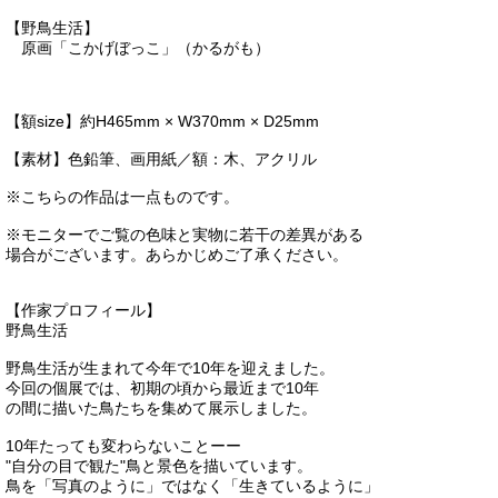
【野鳥生活】
原画「こかげぼっこ」（かるがも）
【額size】約H465mm × W370mm × D25mm
【素材】色鉛筆、画用紙／額：木、アクリル
※こちらの作品は一点ものです。
※モニターでご覧の色味と実物に若干の差異がある
場合がございます。あらかじめご了承ください。
【作家プロフィール】
野鳥生活
野鳥生活が生まれて今年で10年を迎えました。
今回の個展では、初期の頃から最近まで10年
の間に描いた鳥たちを集めて展示しました。
10年たっても変わらないことーー
"自分の目で観た"鳥と景色を描いています。
鳥を「写真のように」ではなく「生きているように」