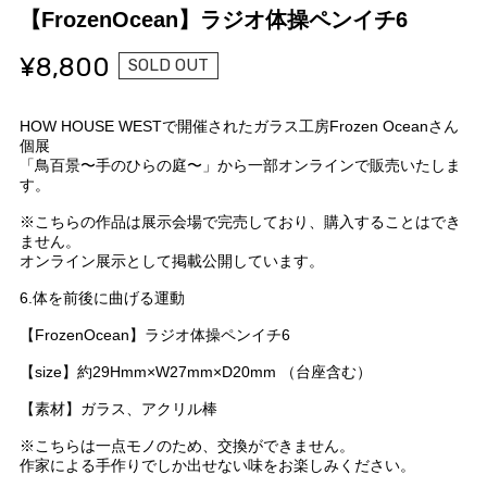
【FrozenOcean】ラジオ体操ペンイチ6
¥8,800
SOLD OUT
HOW HOUSE WESTで開催されたガラス工房Frozen Oceanさん
個展
「鳥百景〜手のひらの庭〜」から一部オンラインで販売いたしま
す。
※こちらの作品は展示会場で完売しており、購入することはでき
ません。
オンライン展示として掲載公開しています。
6.体を前後に曲げる運動
【FrozenOcean】ラジオ体操ペンイチ6
【size】約29Hmm×W27mm×D20mm （台座含む）
【素材】ガラス、アクリル棒
※こちらは一点モノのため、交換ができません。
作家による手作りでしか出せない味をお楽しみください。