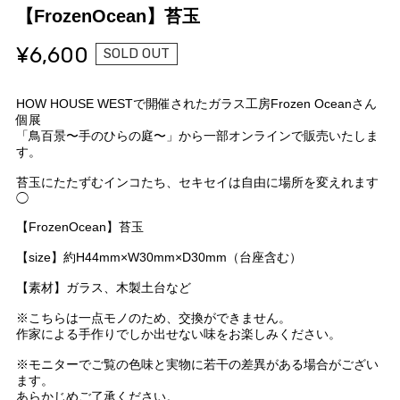
【FrozenOcean】苔玉
¥6,600
SOLD OUT
HOW HOUSE WESTで開催されたガラス工房Frozen Oceanさん
個展
「鳥百景〜手のひらの庭〜」から一部オンラインで販売いたしま
す。
苔玉にたたずむインコたち、セキセイは自由に場所を変えれます
◯
【FrozenOcean】苔玉
【size】約H44mm×W30mm×D30mm（台座含む）
【素材】ガラス、木製土台など
※こちらは一点モノのため、交換ができません。
作家による手作りでしか出せない味をお楽しみください。
※モニターでご覧の色味と実物に若干の差異がある場合がござい
ます。
あらかじめご了承ください。